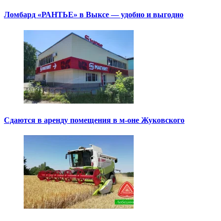
Ломбард «РАНТЬЕ» в Выксе — удобно и выгодно
Сдаются в аренду помещения в м-оне Жуковского