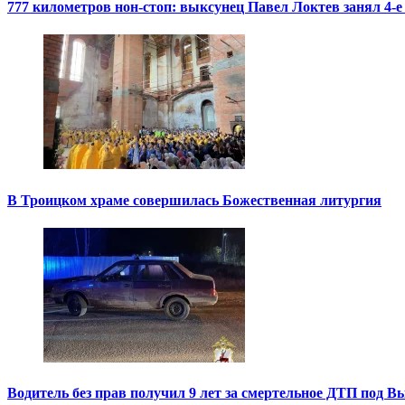
777 километров нон-стоп: выксунец Павел Локтев занял 4-е
В Троицком храме совершилась Божественная литургия
Водитель без прав получил 9 лет за смертельное ДТП под В