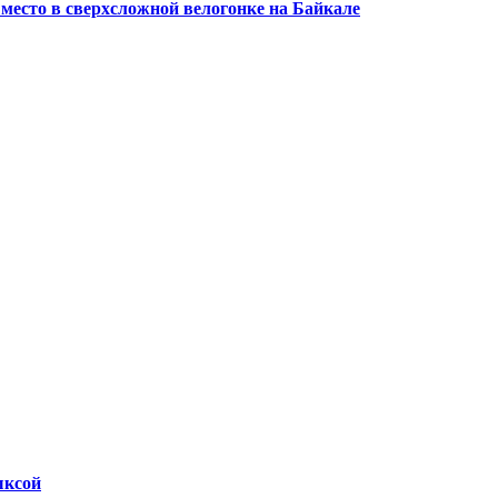
 место в сверхсложной велогонке на Байкале
ыксой