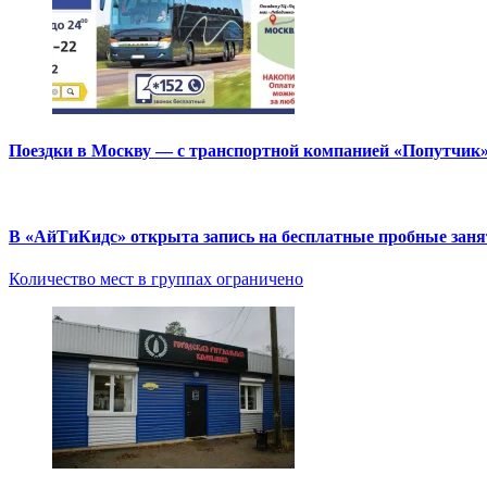
Поездки в Москву — с транспортной компанией «Попутчик
В «АйТиКидс» открыта запись на бесплатные пробные зан
Количество мест в группах ограничено