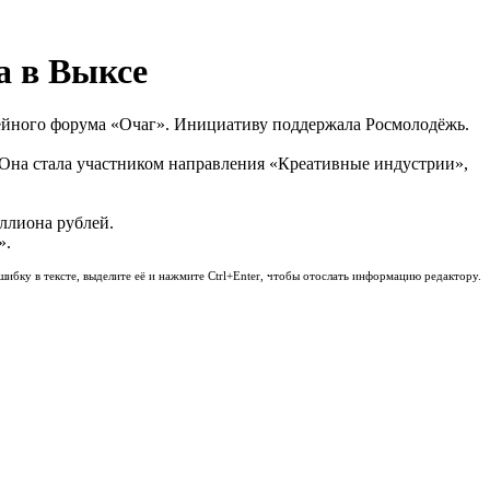
а в Выксе
ейного форума «Очаг». Инициативу поддержала Росмолодёжь.
. Она стала участником направления «Креативные индустрии»,
ллиона рублей.
».
шибку в тексте, выделите её и нажмите Ctrl+Enter, чтобы отослать информацию редактору.