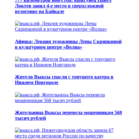
777 километров нон-стоп: выксунец Павел
Локтев занял 4-е место в сверхсложной
велогонке на Байкале
Афиша: Лекция художницы Лены Скрипкиной
в культурном центре «Волна»
Жителя Выксы спасли с тонущего катера в
Нижнем Новгороде
Жительница Выксы перевела мошенникам 568
тысяч рублей