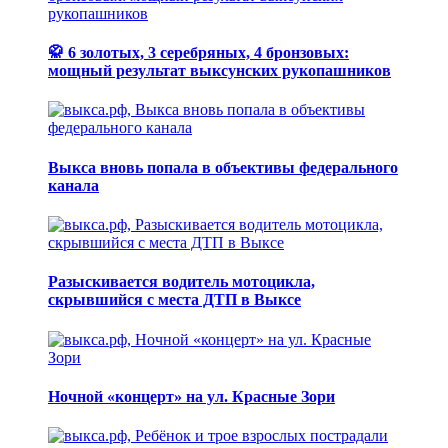
🥋 6 золотых, 3 серебряных, 4 бронзовых:
мощный результат выксунских рукопашников
Выкса вновь попала в объективы федерального
канала
Разыскивается водитель мотоцикла,
скрывшийся с места ДТП в Выксе
Ночной «концерт» на ул. Красные Зори