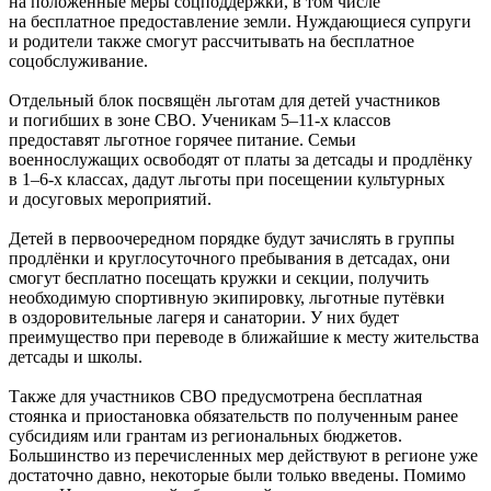
на положенные меры соцподдержки, в том числе
на бесплатное предоставление земли. Нуждающиеся супруги
и родители также смогут рассчитывать на бесплатное
соцобслуживание.
Отдельный блок посвящён льготам для детей участников
и погибших в зоне СВО. Ученикам 5–11-х классов
предоставят льготное горячее питание. Семьи
военнослужащих освободят от платы за детсады и продлёнку
в 1–6-х классах, дадут льготы при посещении культурных
и досуговых мероприятий.
Детей в первоочередном порядке будут зачислять в группы
продлёнки и круглосуточного пребывания в детсадах, они
смогут бесплатно посещать кружки и секции, получить
необходимую спортивную экипировку, льготные путёвки
в оздоровительные лагеря и санатории. У них будет
преимущество при переводе в ближайшие к месту жительства
детсады и школы.
Также для участников СВО предусмотрена бесплатная
стоянка и приостановка обязательств по полученным ранее
субсидиям или грантам из региональных бюджетов.
Большинство из перечисленных мер действуют в регионе уже
достаточно давно, некоторые были только введены. Помимо