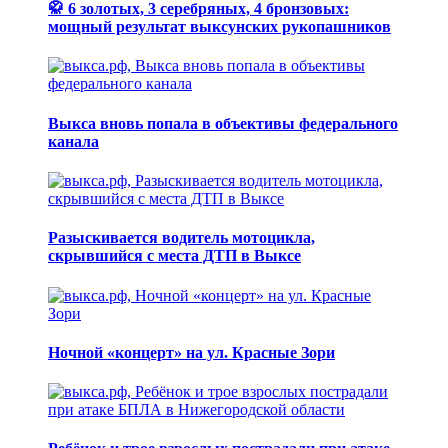
🥋 6 золотых, 3 серебряных, 4 бронзовых:
мощный результат выксунских рукопашников
Выкса вновь попала в объективы федерального
канала
Разыскивается водитель мотоцикла,
скрывшийся с места ДТП в Выксе
Ночной «концерт» на ул. Красные Зори