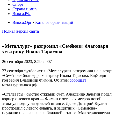
Спорт
Страна и мир
Выкса.РФ
Выкса.Орг
·
Каталог организаций
Полная версия сайта
«Металлург» разгромил «Семёнов» благодаря
хет-трику Ивана Тарасова
26 сентября 2023, 8:59
2 907
23 сентября футболисты «Металлурга» разгромили на выезде
«Семёнов» благодаря хет-трику Ивана Тарасова. Ещё один
гол забил Владимир Фимин. Об этом
сообщает
металлургвыкса.рф.
«Сталевары» быстро открыли счёт. Александр Залётин подал
корнер с левого края — Фимин с четырёх метров ногой
замкнул подачу на дальней штанге. Далее Дмитрий Баулин
прострелил с левого фланга, и защитник «Семёнова»
неудачно прервал пас на ближней штанге. Мяч отрикошетил