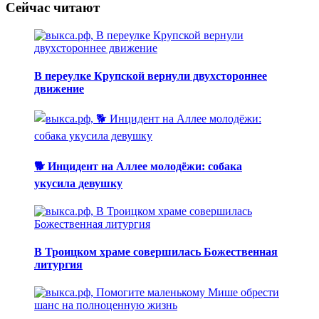
Сейчас читают
В переулке Крупской вернули двухстороннее
движение
🐕 Инцидент на Аллее молодёжи: собака
укусила девушку
В Троицком храме совершилась Божественная
литургия