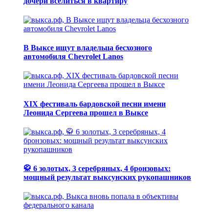
дочери вселиться в квартиру
В Выксе ищут владельца бесхозного
автомобиля Chevrolet Lanos
XIX фестиваль бардовской песни имени
Леонида Сергеева прошел в Выксе
🥋 6 золотых, 3 серебряных, 4 бронзовых:
мощный результат выксунских рукопашников