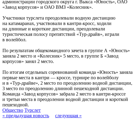
администрации городского округа г. Выкса «Юность», ОАО
«Завод корпусов» и ОАО ВМЗ «Колесник».
Участники турслета преодолевали водную дистанцию
на катамаранах, участвовали в кантри-кросс, ходили
на длинные и короткие дистанции, преодолевали
туристическая полосу препятствий «Тур-драйв», играли
в волейбол.
По результатам общекомандного зачета в группе А «Юность»
заняла 2 место и «Колесник» 5 место, в группе Б «Завод
корпусов» занял 2 место.
По итогам отдельных соревнований команда «Юность» заняла
первые места в кантри — кроссе, турнире по волейболу
и в «Тур-драйве», 2 место по преодолению водной дистанции,
3 место по преодолению длинной пешеходной дистанции.
Команда «Завод корпусов» забрала 2 место в кантри-кроссе
и третьи места в преодолении водной дистанции и короткой
пешеходной.
Общество
Турслет
« предыдущая новость
следующая »