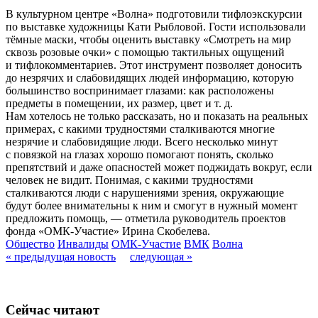
В культурном центре «Волна» подготовили тифлоэкскурсии
по выставке художницы Кати Рыбловой. Гости использовали
тёмные маски, чтобы оценить выставку «Смотреть на мир
сквозь розовые очки» с помощью тактильных ощущений
и тифлокомментариев. Этот инструмент позволяет доносить
до незрячих и слабовидящих людей информацию, которую
большинство воспринимает глазами: как расположены
предметы в помещении, их размер, цвет и т. д.
Нам хотелось не только рассказать, но и показать на реальных
примерах, с какими трудностями сталкиваются многие
незрячие и слабовидящие люди. Всего несколько минут
с повязкой на глазах хорошо помогают понять, сколько
препятствий и даже опасностей может поджидать вокруг, если
человек не видит. Понимая, с какими трудностями
сталкиваются люди с нарушениями зрения, окружающие
будут более внимательны к ним и смогут в нужный момент
предложить помощь, — отметила руководитель проектов
фонда «ОМК-Участие» Ирина Скобелева.
Общество
Инвалиды
ОМК-Участие
ВМК
Волна
« предыдущая новость
следующая »
Сейчас читают