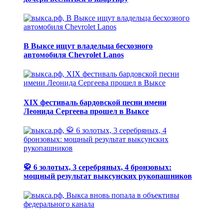
В Выксе ищут владельца бесхозного
автомобиля Chevrolet Lanos
XIX фестиваль бардовской песни имени
Леонида Сергеева прошел в Выксе
🥋 6 золотых, 3 серебряных, 4 бронзовых:
мощный результат выксунских рукопашников