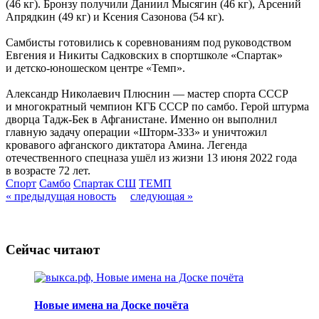
(46 кг). Бронзу получили Даниил Мысягин (46 кг), Арсений
Апрядкин (49 кг) и Ксения Сазонова (54 кг).
Самбисты готовились к соревнованиям под руководством
Евгения и Никиты Садковских в спортшколе «Спартак»
и детско-юношеском центре «Темп».
Александр Николаевич Плюснин — мастер спорта СССР
и многократный чемпион КГБ СССР по самбо. Герой штурма
дворца Тадж-Бек в Афганистане. Именно он выполнил
главную задачу операции «Шторм-333» и уничтожил
кровавого афганского диктатора Амина. Легенда
отечественного спецназа ушёл из жизни 13 июня 2022 года
в возрасте 72 лет.
Спорт
Самбо
Спартак СШ
ТЕМП
« предыдущая новость
следующая »
Сейчас читают
Новые имена на Доске почёта