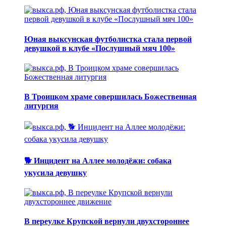
Юная выксунская футболистка стала первой
девушкой в клубе «Послушный мяч 100»
В Троицком храме совершилась Божественная
литургия
🐕 Инцидент на Аллее молодёжи: собака
укусила девушку
В переулке Крупской вернули двухстороннее