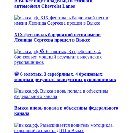
В Выксе ищут владельца бесхозного
автомобиля Chevrolet Lanos
XIX фестиваль бардовской песни имени
Леонида Сергеева прошел в Выксе
🥋 6 золотых, 3 серебряных, 4 бронзовых:
мощный результат выксунских рукопашников
Выкса вновь попала в объективы федерального
канала