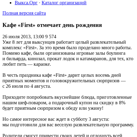
Выкса.Орг
·
Каталог организаций
Полная версия сайта
Кафе «First» отмечает день рождения
26 июля 2013, 13:00
9 574
Уже 8 лет для выксунцев работает целый развлекательный
комплекс «First». За это время было проделано много работы.
Помимо кафе, были организованы игровые залы боулинга
и бильярда, кинозал, прокат лодок и катамаранов, для тех, кто
любит петь — караоке.
В честь праздника кафе «First» дарит целых восемь дней
приятных моментов и головокружительных сюрпризов —
с 26 июля по 4 августа.
Приходите попробовать вкуснейшие блюда, приготовленные
нашим шеф-поваром, а подарочный купон на скидку в 8%
будет приятным сюрпризом к обеду или ужину!
Но самое интересное вас ждет в субботу 3 августа:
мы подготовили для вас веселую развлекательную программу.
Родители смогут привести своих детей и отдохнуть всей