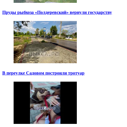
Пруды рыбхоза «Полдеревский» вернули государству
В переулке Садовом построили тротуар