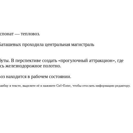
кспонат — тепловоз.
 Баташевых проходила центральная магистраль
буты. В перспективе создать «прогулочный аттракцион», где
ось железнодорожное полотно.
оз находится в рабочем состоянии.
шибку в тексте, выделите её и нажмите Ctrl+Enter, чтобы отослать информацию редактору.