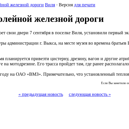
йной железной дороги
Виля
· Версия
для печати
олейной железной дороги
оет свои двери 7 сентября в поселке Виля, установили первый э
ры администрации г. Выкса, на месте музея во времена братьев
я планируется привезти цистерну, дрезину, вагон и другие атри
 на мотодрезине. Его трасса пройдет там, где ранее располагал
0 году на ОАО «ВМЗ». Примечательно, что установленный теплов
Если Вы заметили о
« предыдущая новость
следующая новость »