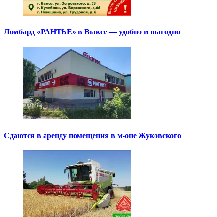
Ломбард «РАНТЬЕ» в Выксе — удобно и выгодно
Сдаются в аренду помещения в м-оне Жуковского