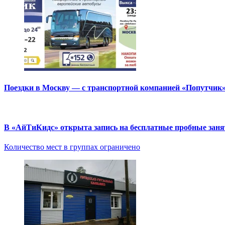
Поездки в Москву — с транспортной компанией «Попутчик
В «АйТиКидс» открыта запись на бесплатные пробные зан
Количество мест в группах ограничено