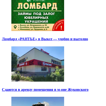
Ломбард «РАНТЬЕ» в Выксе — удобно и выгодно
Сдаются в аренду помещения в м-оне Жуковского