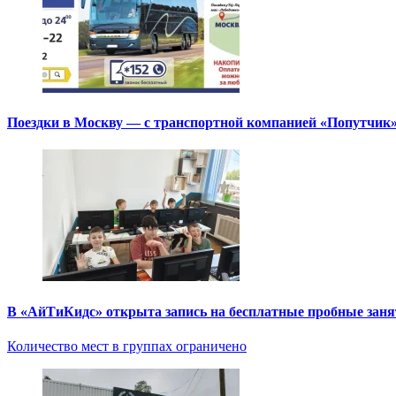
Поездки в Москву — с транспортной компанией «Попутчик
В «АйТиКидс» открыта запись на бесплатные пробные зан
Количество мест в группах ограничено