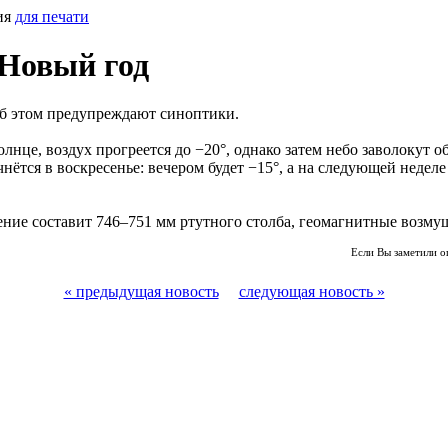
ия
для печати
 Новый год
б этом предупреждают синоптики.
лнце, воздух прогреется до −20°, однако затем небо заволокут о
чнётся в воскресенье: вечером будет −15°, а на следующей неде
ие составит 746–751 мм ртутного столба, геомагнитные возмущ
Если Вы заметили о
« предыдущая новость
следующая новость »