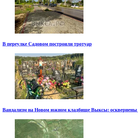
В переулке Садовом построили тротуар
Вандализм на Новом южном кладбище Выксы: осквернены