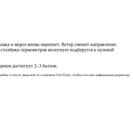
блака и мороз вновь окрепнет. Ветер сменит направление
ле столбики термометров вплотную подберутся к нулевой
ения достигнут 2–3 баллов.
шибку в тексте, выделите её и нажмите Ctrl+Enter, чтобы отослать информацию редактору.