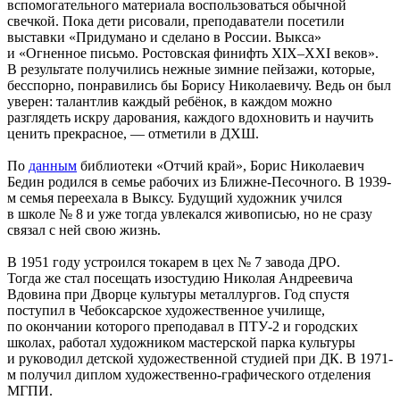
вспомогательного материала воспользоваться обычной
свечкой. Пока дети рисовали, преподаватели посетили
выставки «Придумано и сделано в России. Выкса»
и «Огненное письмо. Ростовская финифть XIX–XXI веков».
В результате получились нежные зимние пейзажи, которые,
бесспорно, понравились бы Борису Николаевичу. Ведь он был
уверен: талантлив каждый ребёнок, в каждом можно
разглядеть искру дарования, каждого вдохновить и научить
ценить прекрасное, — отметили в ДХШ.
По
данным
библиотеки «Отчий край», Борис Николаевич
Бедин родился в семье рабочих из Ближне-Песочного. В 1939-
м семья переехала в Выксу. Будущий художник учился
в школе № 8 и уже тогда увлекался живописью, но не сразу
связал с ней свою жизнь.
В 1951 году устроился токарем в цех № 7 завода ДРО.
Тогда же стал посещать изостудию Николая Андреевича
Вдовина при Дворце культуры металлургов. Год спустя
поступил в Чебоксарское художественное училище,
по окончании которого преподавал в ПТУ-2 и городских
школах, работал художником мастерской парка культуры
и руководил детской художественной студией при ДК. В 1971-
м получил диплом художественно-графического отделения
МГПИ.