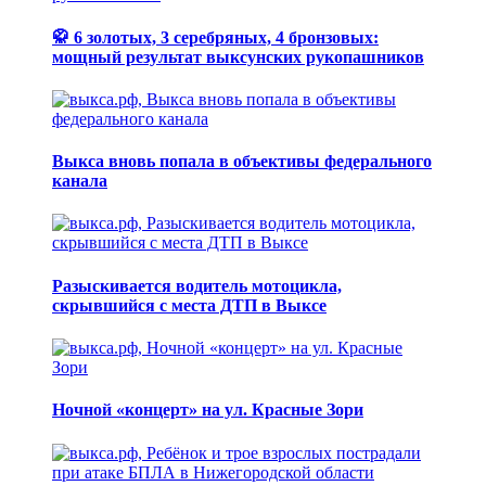
🥋 6 золотых, 3 серебряных, 4 бронзовых:
мощный результат выксунских рукопашников
Выкса вновь попала в объективы федерального
канала
Разыскивается водитель мотоцикла,
скрывшийся с места ДТП в Выксе
Ночной «концерт» на ул. Красные Зори