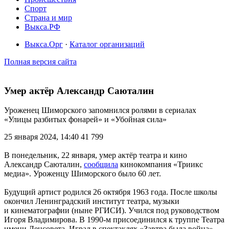
Спорт
Страна и мир
Выкса.РФ
Выкса.Орг
·
Каталог организаций
Полная версия сайта
Умер актёр Александр Саюталин
Уроженец Шиморского запомнился ролями в сериалах
«Улицы разбитых фонарей» и «Убойная сила»
25 января 2024, 14:40
41 799
В понедельник, 22 января, умер актёр театра и кино
Александр Саюталин,
сообщила
кинокомпания «Триикс
медиа». Уроженцу Шиморского было 60 лет.
Будущий артист родился 26 октября 1963 года. После школы
окончил Ленинградский институт театра, музыки
и кинематографии (ныне РГИСИ). Учился под руководством
Игоря Владимирова. В 1990-м присоединился к труппе Театра
имени Ленсовета. Играл в спектаклях «Завтра была война»,