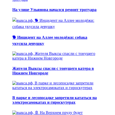
На улице Ульянова начался ремонт тротуара
🐕 Инцидент на Аллее молодёжи: собака
укусила девушку
Жителя Выксы спасли с тонущего катера в
Нижнем Новгороде
В парке и лесопосадке запретили кататься на
электросамокатах и гироскутерах