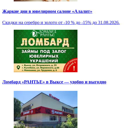
Жаркие дни в ювелирном салоне «Алалит»
Скидки на серебро и золото от -10 % до -15% до 31.08.2026.
Ломбард «РАНТЬЕ» в Выксе — удобно и выгодно