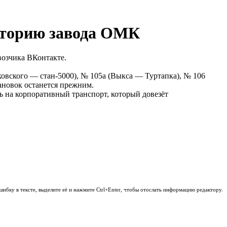
иторию завода ОМК
возчика ВКонтакте.
овского — стан-5000), № 105а (Выкса — Туртапка), № 106
ановок останется прежним.
ь на корпоративный транспорт, который довезёт
шибку в тексте, выделите её и нажмите Ctrl+Enter, чтобы отослать информацию редактору.