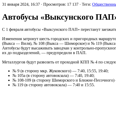
31 января 2024, 16:37 · Просмотров: 17 137 · Теги:
Общественны
Автобусы «Выксунского ПАП»
С 1 февраля автобусы «Выксунского ПАП» перестанут заезжат
Изменения затронут шесть городских и пригородных маршрутов
(Выкса — Виля), № 108 (Выкса — Шиморское) и № 119 (Выкса 
Автобусы будут высаживать заводчан у контрольно-пропускного
их до подразделений, — предупредили в ПАП.
Металлургов будут развозить от проходной КПП № 4 по следу
№ 9 (в сторону мкр. Жуковского) — 7:40, 15:55, 19:40;
№ 105а (в сторону автовокзала) — 7:40, 19:40;
№ 108-109 (в сторону Шиморского и Ближне-Песочного) 
№ 119 (в сторону автовокзала) — 7:40 и 15:55.