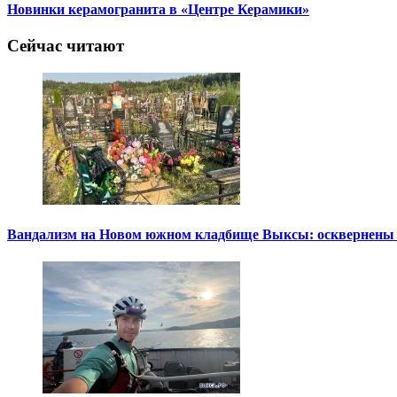
Новинки керамогранита в «Центре Керамики»
Сейчас читают
Вандализм на Новом южном кладбище Выксы: осквернены