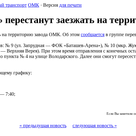
й транспорт
ОМК
· Версия
для печати
 перестанут заезжать на терр
ь на территорию завода ОМК. Об этом
сообщается
в группе пере
: № 9 (ул. Запрудная — ФОК «Баташев-Арена»), № 10 (мкр. Жук
— Верхняя Верея). При этом время отправления с конечных ост
 пункта № 4 на улице Володарского. Далее они смогут пересест
ющему графику:
— 7:40;
Если Вы заметили о
« предыдущая новость
следующая новость »