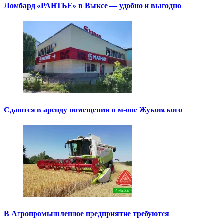
Ломбард «РАНТЬЕ» в Выксе — удобно и выгодно
Сдаются в аренду помещения в м-оне Жуковского
В Агропромышленное предприятие требуются