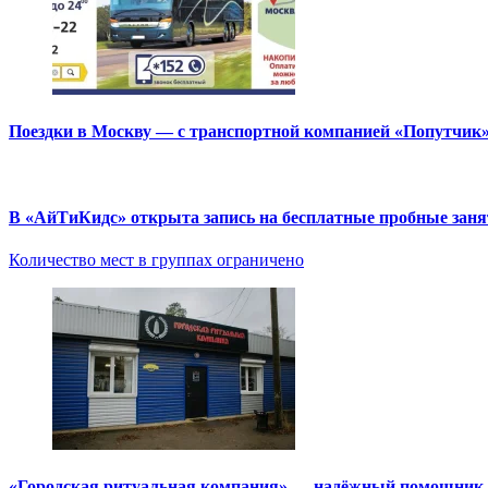
Поездки в Москву — с транспортной компанией «Попутчик
В «АйТиКидс» открыта запись на бесплатные пробные зан
Количество мест в группах ограничено
«Городская ритуальная компания» — надёжный помощник в