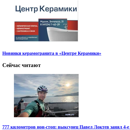
Новинки керамогранита в «Центре Керамики»
Сейчас читают
777 километров нон-стоп: выксунец Павел Локтев занял 4-е