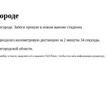
ороде
вгороде. Забеги прошли в новом манеже стадиона
реодолел километровую дистанцию за 2 минуты 34 секунды.
егородской области.
шибку в тексте, выделите её и нажмите Ctrl+Enter, чтобы отослать информацию редактору.