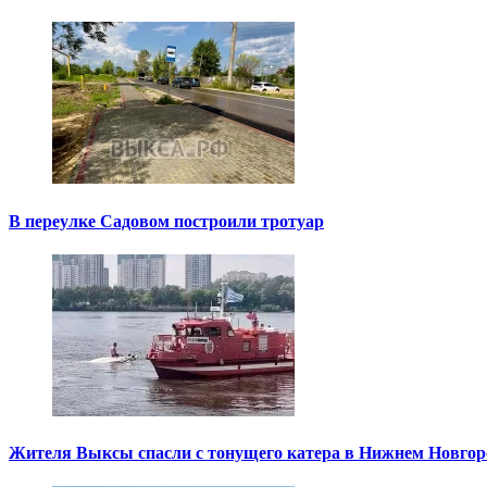
В переулке Садовом построили тротуар
Жителя Выксы спасли с тонущего катера в Нижнем Новгор