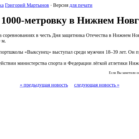
ка
Григорий Мартынов
· Версия
для печати
1000-метровку в Нижнем Новг
а соревнованиях в честь Дня защитника Отечества в Нижнем Но
 м.
портшколы «Выксунец» выступал среди мужчин 18–39 лет. Он п
действии министерства спорта и Федерации лёгкой атлетики Ниж
Если Вы заметили о
« предыдущая новость
следующая новость »