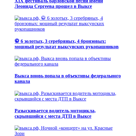
XIX фестиваль бардовской песни имени
Леонида Сергеева прошел в Выксе
🥋 6 золотых, 3 серебряных, 4 бронзовых:
мощный результат выксунских рукопашников
Выкса вновь попала в объективы федерального
канала
Разыскивается водитель мотоцикла,
скрывшийся с места ДТП в Выксе