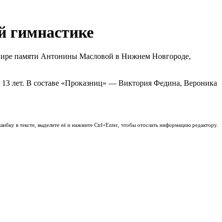
й гимнастике
нире памяти Антонины Масловой в Нижнем Новгороде,
 13 лет. В составе «Проказниц» — Виктория Федина, Вероника
шибку в тексте, выделите её и нажмите Ctrl+Enter, чтобы отослать информацию редактору.