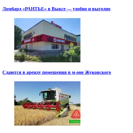
Ломбард «РАНТЬЕ» в Выксе — удобно и выгодно
Сдаются в аренду помещения в м-оне Жуковского