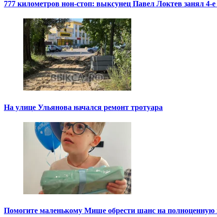
777 километров нон-стоп: выксунец Павел Локтев занял 4-е
На улице Ульянова начался ремонт тротуара
Помогите маленькому Мише обрести шанс на полноценную