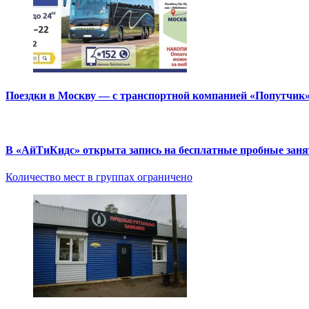
Поездки в Москву — с транспортной компанией «Попутчик
В «АйТиКидс» открыта запись на бесплатные пробные зан
Количество мест в группах ограничено