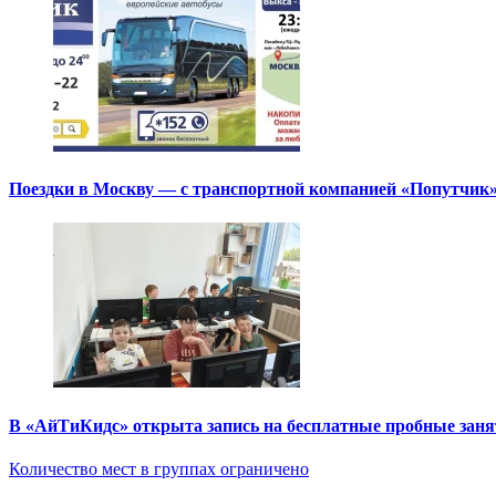
Поездки в Москву — с транспортной компанией «Попутчик
В «АйТиКидс» открыта запись на бесплатные пробные зан
Количество мест в группах ограничено