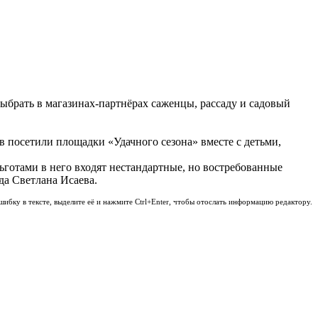
ыбрать в магазинах-партнёрах саженцы, рассаду и садовый
в посетили площадки «Удачного сезона» вместе с детьми,
ьготами в него входят нестандартные, но востребованные
да Светлана Исаева.
шибку в тексте, выделите её и нажмите Ctrl+Enter, чтобы отослать информацию редактору.