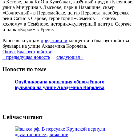
в Кстове, парк КиО в Кулебаках, казённый пруд в Лукоянове,
улица Мичурина в Лыскове, парк в Навашине, сквер
«Солнечный» в Первомайске, центр Перевоза, левобережье
реки Сатис в Сарове, территория «Семёнов — сквозь
хохлому» в Семёнове, историко-культурный центр в Сергаче
и парк «Борок» в Урене.
Ранее выксунцам
представили
концепцию благоустройства
бульвара на улице Академика Королёва.
Округ
Благоустройство
« предыдущая новость
следующая »
Новости по теме
Опубликована концепция обновлённого
бульвара на улице Академика Королёва
Сейчас читают