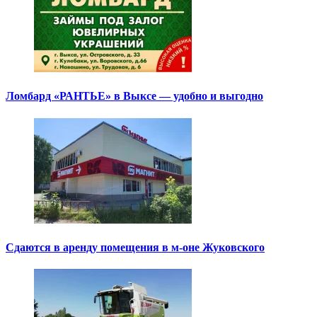
Ломбард «РАНТЬЕ» в Выксе — удобно и выгодно
Сдаются в аренду помещения в м-оне Жуковского