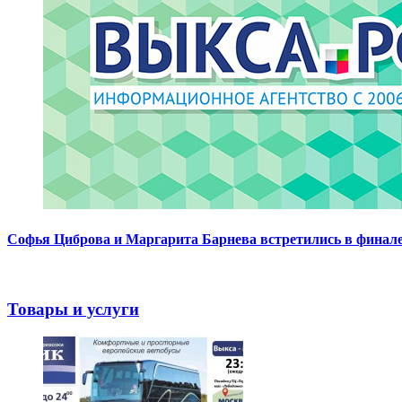
Софья Циброва и Маргарита Барнева встретились в финале
Товары и услуги