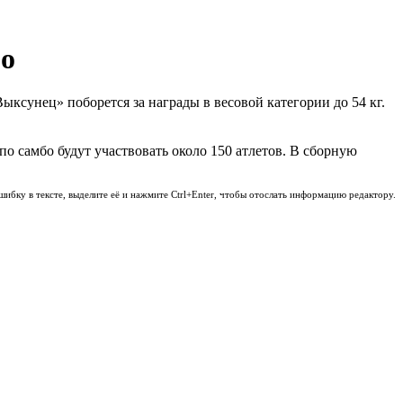
бо
сунец» поборется за награды в весовой категории до 54 кг.
по самбо будут участвовать около 150 атлетов. В сборную
шибку в тексте, выделите её и нажмите Ctrl+Enter, чтобы отослать информацию редактору.