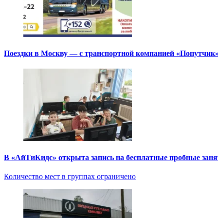
Поездки в Москву — с транспортной компанией «Попутчик
В «АйТиКидс» открыта запись на бесплатные пробные зан
Количество мест в группах ограничено