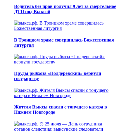
Водитель без прав получил 9 лет за смертельное
ДТП под Выксой
В Троицком храме совершилась Божественная
литургия
Пруды рыбхоза «Полдеревский» вернули
государству
Жителя Выксы спасли с тонущего катера в
Нижнем Новгороде