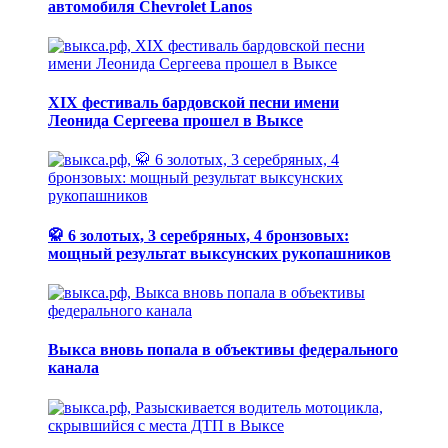
автомобиля Chevrolet Lanos
XIX фестиваль бардовской песни имени
Леонида Сергеева прошел в Выксе
🥋 6 золотых, 3 серебряных, 4 бронзовых:
мощный результат выксунских рукопашников
Выкса вновь попала в объективы федерального
канала