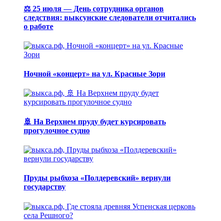
⚖️ 25 июля — День сотрудника органов
следствия: выксунские следователи отчитались
о работе
Ночной «концерт» на ул. Красные Зори
🚢 На Верхнем пруду будет курсировать
прогулочное судно
Пруды рыбхоза «Полдеревский» вернули
государству