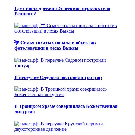
Где стояла древняя Успенская церковь села
Решного?
🦌 Семья сохатых попала в объектив
фотоловушки в лесах Выксы
В переулке Садовом построили тротуар
В Троицком храме совершилась Божественная
литургия