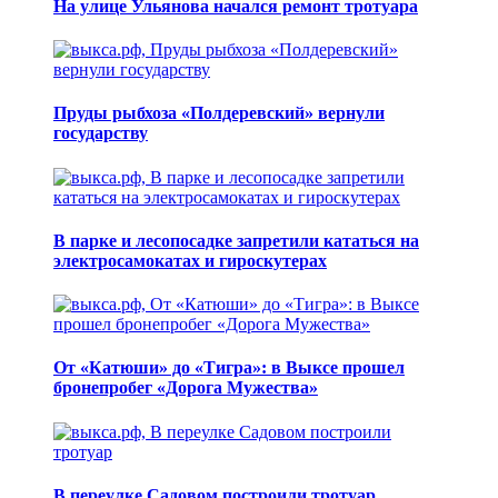
На улице Ульянова начался ремонт тротуара
Пруды рыбхоза «Полдеревский» вернули
государству
В парке и лесопосадке запретили кататься на
электросамокатах и гироскутерах
От «Катюши» до «Тигра»: в Выксе прошел
бронепробег «Дорога Мужества»
В переулке Садовом построили тротуар