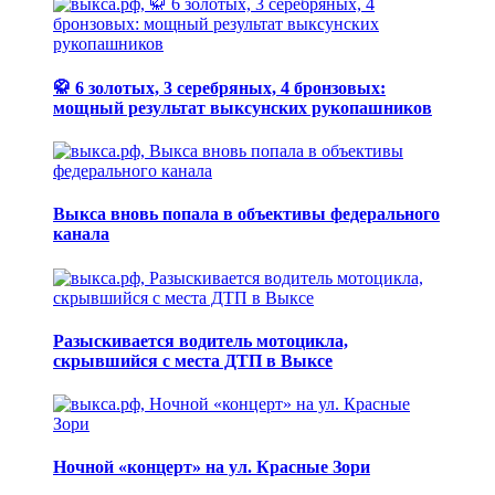
🥋 6 золотых, 3 серебряных, 4 бронзовых:
мощный результат выксунских рукопашников
Выкса вновь попала в объективы федерального
канала
Разыскивается водитель мотоцикла,
скрывшийся с места ДТП в Выксе
Ночной «концерт» на ул. Красные Зори