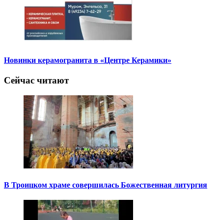
Новинки керамогранита в «Центре Керамики»
Сейчас читают
В Троицком храме совершилась Божественная литургия