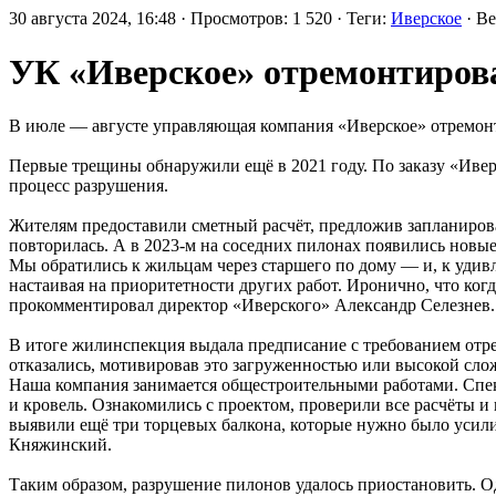
30 августа 2024, 16:48 · Просмотров: 1 520 · Теги:
Иверское
· В
УК «Иверское» отремонтирова
В июле — августе управляющая компания «Иверское» отремонт
Первые трещины обнаружили ещё в 2021 году. По заказу «Ивер
процесс разрушения.
Жителям предоставили сметный расчёт, предложив запланироват
повторилась. А в 2023-м на соседних пилонах появились новы
Мы обратились к жильцам через старшего по дому — и, к удив
настаивая на приоритетности других работ. Иронично, что ко
прокомментировал директор «Иверского» Александр Селезнев.
В итоге жилинспекция выдала предписание с требованием отре
отказались, мотивировав это загруженностью или высокой сло
Наша компания занимается общестроительными работами. Спек
и кровель. Ознакомились с проектом, проверили все расчёты и
выявили ещё три торцевых балкона, которые нужно было усил
Княжинский.
Таким образом, разрушение пилонов удалось приостановить. О