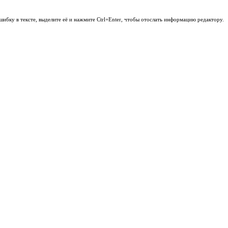
шибку в тексте, выделите её и нажмите Ctrl+Enter, чтобы отослать информацию редактору.