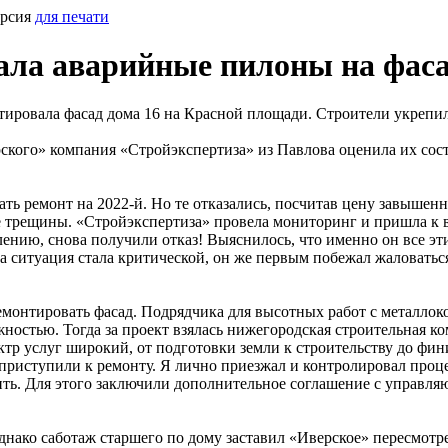
ерсия
для печати
ла аварийные пилоны на фаса
ировала фасад дома 16 на Красной площади. Строители укрепил
ского» компания «Стройэкспертиза» из Павлова оценила их сост
ь ремонт на 2022-й. Но те отказались, посчитав цену завышенно
е трещины. «Стройэкспертиза» провела мониторинг и пришла к в
лению, снова получили отказ! Выяснилось, что именно он все э
гда ситуация стала критической, он же первым побежал жалова
монтировать фасад. Подрядчика для высотных работ с металлок
жностью. Тогда за проект взялась нижегородская строительная 
тр услуг широкий, от подготовки земли к строительству до фи
 приступили к ремонту. Я лично приезжал и контролировал проц
ить. Для этого заключили дополнительное соглашение с управл
днако саботаж старшего по дому заставил «Иверское» пересмот