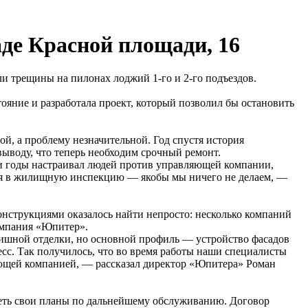
де Красной площади, 16
и трещины на пилонах лоджий 1-го и 2-го подъездов.
ояние и разработала проект, который позволил бы остановить
й, а проблему незначительной. Год спустя история
ыводу, что теперь необходим срочный ремонт.
ти годы настраивал людей против управляющей компании,
ться в жилищную инспекцию — якобы мы ничего не делаем, —
онструкциями оказалось найти непросто: несколько компаний
компания «Юпитер».
нишной отделки, но основной профиль — устройство фасадов
есс. Так получилось, что во время работы наши специалисты
яющей компанией, — рассказал директор «Юпитера» Роман
реть свои планы по дальнейшему обслуживанию. Договор