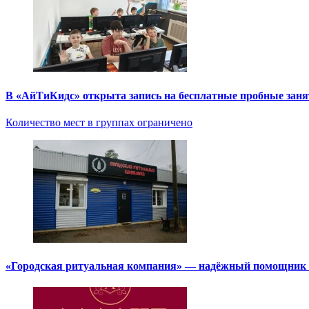
В «АйТиКидс» открыта запись на бесплатные пробные зан
Количество мест в группах ограничено
«Городская ритуальная компания» — надёжный помощник в