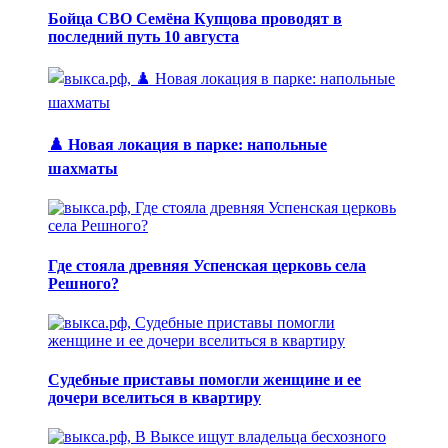
Бойца СВО Семёна Купцова проводят в
последний путь 10 августа
♟️ Новая локация в парке: напольные
шахматы
Где стояла древняя Успенская церковь села
Решного?
Судебные приставы помогли женщине и ее
дочери вселиться в квартиру