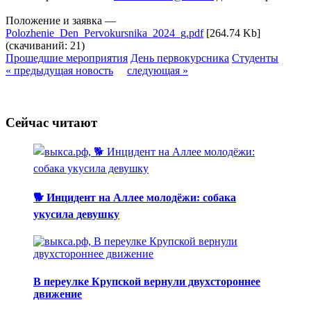
Положение и заявка —
Polozhenie_Den_Pervokursnika_2024_g.pdf
[264.74 Kb]
(cкачиваний: 21)
Прошедшие мероприятия
День первокурсника
Студенты
« предыдущая новость
следующая »
Сейчас читают
🐕 Инцидент на Аллее молодёжи: собака
укусила девушку
В переулке Крупской вернули двухстороннее
движение