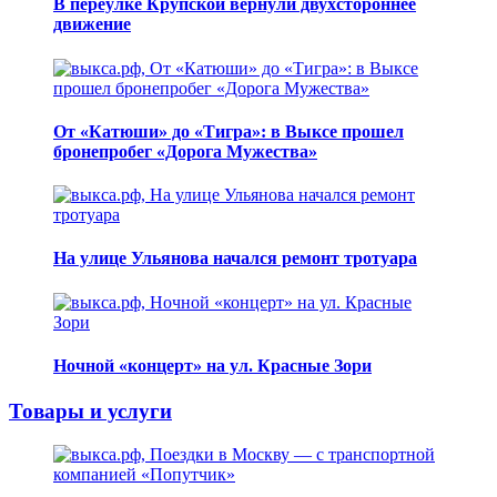
В переулке Крупской вернули двухстороннее
движение
От «Катюши» до «Тигра»: в Выксе прошел
бронепробег «Дорога Мужества»
На улице Ульянова начался ремонт тротуара
Ночной «концерт» на ул. Красные Зори
Товары и услуги