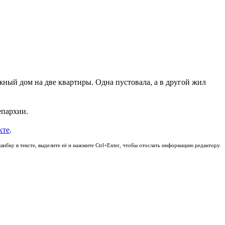
ный дом на две квартиры. Одна пустовала, а в другой жил
епархии.
кте
.
шибку в тексте, выделите её и нажмите Ctrl+Enter, чтобы отослать информацию редактору.