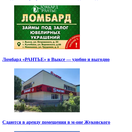
Ломбард «РАНТЬЕ» в Выксе — удобно и выгодно
Сдаются в аренду помещения в м-оне Жуковского