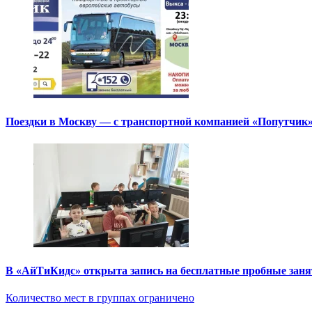
Поездки в Москву — с транспортной компанией «Попутчик
В «АйТиКидс» открыта запись на бесплатные пробные зан
Количество мест в группах ограничено