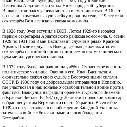
Иван Васильевич Зуев родился в 1907 году в Ближне-
Песочном Ардатовского уезда Нижегородской губернии.
В школе отличался успеваемостью и сметливостью. В 16 лет
возглавил комсомольскую ячейку в родном селе, в 19 лет стал
секретарём Вознесенского укома комсомола.
В 1928 году Зуев вступил в ВКП. Летом 1929-го избрался
первым секретарём Ардатовского райкома комсомола. С осени
1929 по 1931 год Иван Васильевич служил в рядах Красной
Армии. После вернулся в Выксу, где был рабочим, а затем
секретарём партийной организации ремонтно-механического
цеха металлургического завода.
В 1932 году Зуева направили на учёбу в Смоленское военно-
политическое училище. Окончив его, Иван Васильевич
окончательно связал свою судьбу с Вооружёнными силами
СССР. В 1936 году он добровольцем отправился в Испанию,
где участвовал в национально-освободительной войне против
фашизма. Выксунца наградили орденами Красного Знамени
и Красной Звезды. В 1937 году 30-летний полковой комиссар
избран депутатом Верховного совета Украины. В сентябре
1939-го он участвовал в освобождении Западной Украины,
затем — в войне с белофиннами и в освобождении
Бессарабии.