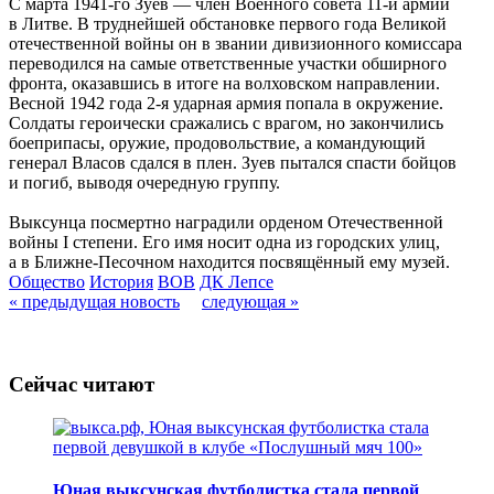
С марта 1941-го Зуев — член Военного совета 11-й армии
в Литве. В труднейшей обстановке первого года Великой
отечественной войны он в звании дивизионного комиссара
переводился на самые ответственные участки обширного
фронта, оказавшись в итоге на волховском направлении.
Весной 1942 года 2-я ударная армия попала в окружение.
Солдаты героически сражались с врагом, но закончились
боеприпасы, оружие, продовольствие, а командующий
генерал Власов сдался в плен. Зуев пытался спасти бойцов
и погиб, выводя очередную группу.
Выксунца посмертно наградили орденом Отечественной
войны I степени. Его имя носит одна из городских улиц,
а в Ближне-Песочном находится посвящённый ему музей.
Общество
История
ВОВ
ДК Лепсе
« предыдущая новость
следующая »
Сейчас читают
Юная выксунская футболистка стала первой