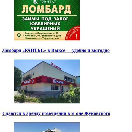
Ломбард «РАНТЬЕ» в Выксе — удобно и выгодно
Сдаются в аренду помещения в м-оне Жуковского