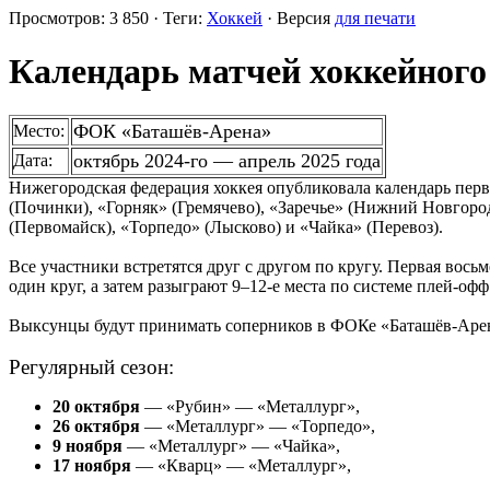
Просмотров: 3 850 · Теги:
Хоккей
· Версия
для печати
Календарь матчей хоккейного
ФОК «Баташёв-Арена»
Место:
октябрь 2024-го — апрель 2025 года
Дата:
Нижегородская федерация хоккея опубликовала календарь перве
(Починки), «Горняк» (Гремячево), «Заречье» (Нижний Новгород
(Первомайск), «Торпедо» (Лысково) и «Чайка» (Перевоз).
Все участники встретятся друг с другом по кругу. Первая вось
один круг, а затем разыграют 9–12-е места по системе плей-офф
Выксунцы будут принимать соперников в ФОКе «Баташёв-Арена»
Регулярный сезон:
20 октября
— «Рубин» — «Металлург»,
26 октября
— «Металлург» — «Торпедо»,
9 ноября
— «Металлург» — «Чайка»,
17 ноября
— «Кварц» — «Металлург»,