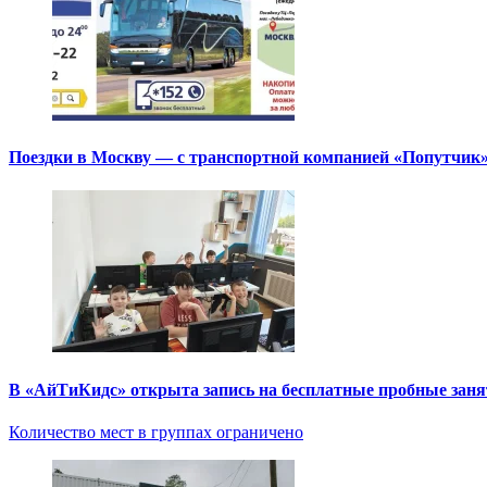
Поездки в Москву — с транспортной компанией «Попутчик
В «АйТиКидс» открыта запись на бесплатные пробные зан
Количество мест в группах ограничено