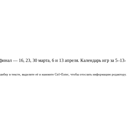
инал — 16, 23, 30 марта, 6 и 13 апреля. Календарь игр за 5–13-
шибку в тексте, выделите её и нажмите Ctrl+Enter, чтобы отослать информацию редактору.