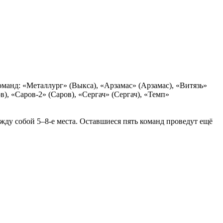
оманд: «Металлург» (Выкса), «Арзамас» (Арзамас), «Витязь»
), «Саров-2» (Саров), «Сергач» (Сергач), «Темп»
ежду собой 5–8-е места. Оставшиеся пять команд проведут ещё