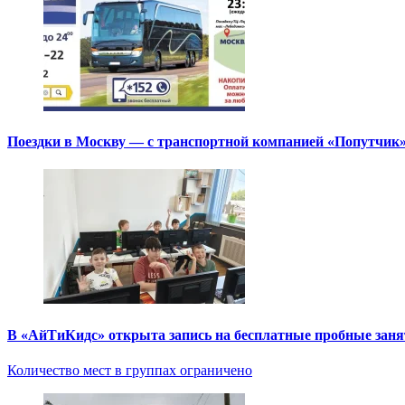
Поездки в Москву — с транспортной компанией «Попутчик
В «АйТиКидс» открыта запись на бесплатные пробные зан
Количество мест в группах ограничено