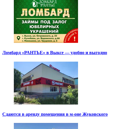
Ломбард «РАНТЬЕ» в Выксе — удобно и выгодно
Сдаются в аренду помещения в м-оне Жуковского