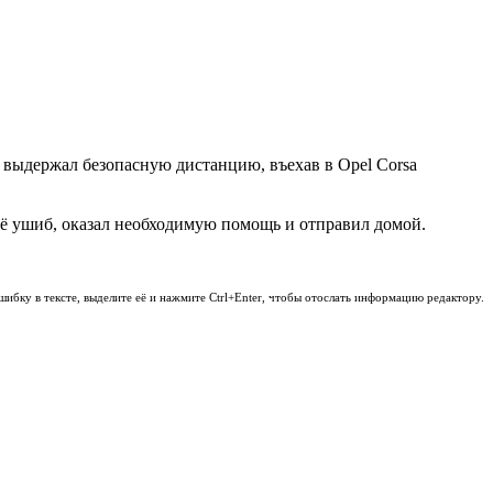
е выдержал безопасную дистанцию, въехав в Opel Corsa
ё ушиб, оказал необходимую помощь и отправил домой.
шибку в тексте, выделите её и нажмите Ctrl+Enter, чтобы отослать информацию редактору.