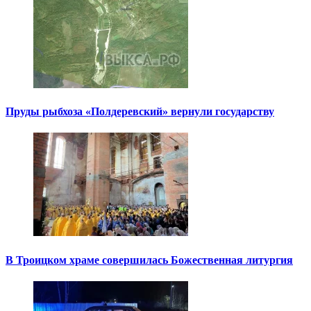
Пруды рыбхоза «Полдеревский» вернули государству
В Троицком храме совершилась Божественная литургия