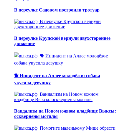
В переулке Садовом построили тротуар
В переулке Крупской вернули двухстороннее
движение
🐕 Инцидент на Аллее молодёжи: собака
укусила девушку
Вандализм на Новом южном кладбище Выксы:
осквернены могилы