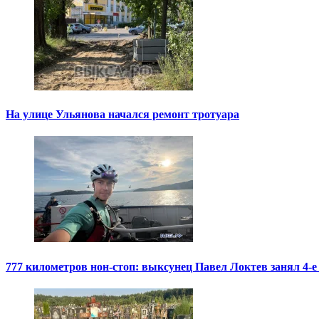
На улице Ульянова начался ремонт тротуара
777 километров нон-стоп: выксунец Павел Локтев занял 4-е