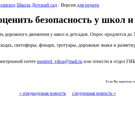
ешеход
Школа
Детский сад
· Версия
для печати
ценить безопасность у школ и
ь дорожного движения у школ и детсадов. Опрос продлится до 3
ах, светофоры, фонари, тротуары, дорожные знаки и разметку. 
электронной почте
psomvd_viksa@mail.ru
или отнести в отдел ГИБ
Если Вы заметили о
« предыдущая новость
следующая новость »