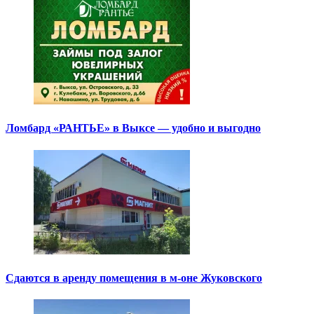
Ломбард «РАНТЬЕ» в Выксе — удобно и выгодно
Сдаются в аренду помещения в м-оне Жуковского