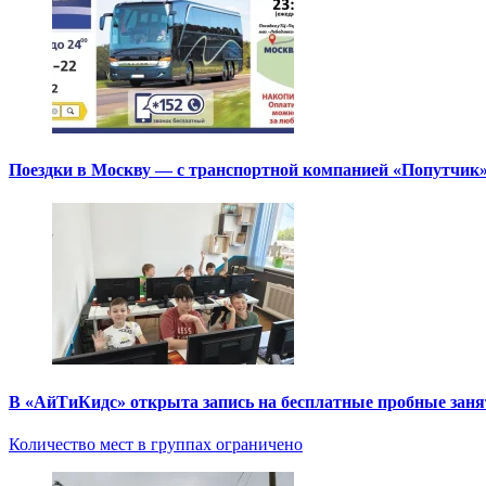
Поездки в Москву — с транспортной компанией «Попутчик
В «АйТиКидс» открыта запись на бесплатные пробные зан
Количество мест в группах ограничено