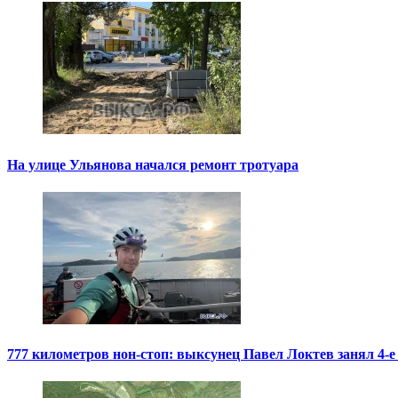
На улице Ульянова начался ремонт тротуара
777 километров нон-стоп: выксунец Павел Локтев занял 4-е