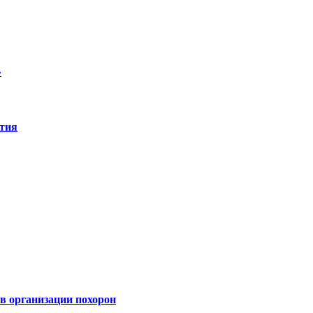
»
ятия
 организации похорон