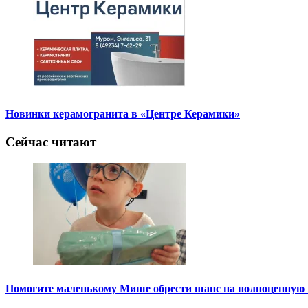
Новинки керамогранита в «Центре Керамики»
Сейчас читают
Помогите маленькому Мише обрести шанс на полноценную