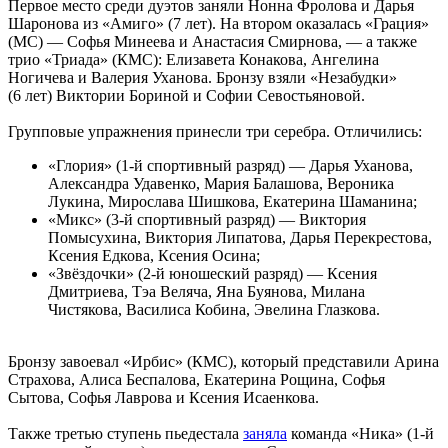
Первое место среди дуэтов заняли Нонна Фролова и Дарья
Шаронова из «Амиго» (7 лет). На втором оказалась «Грация»
(МС) — Софья Минеева и Анастасия Смирнова, — а также
трио «Триада» (КМС): Елизавета Конакова, Ангелина
Ногичева и Валерия Уханова. Бронзу взяли «Незабудки»
(6 лет) Виктории Бориной и Софии Севостьяновой.
Групповые упражнения принесли три серебра. Отличились:
«Глория» (1-й спортивный разряд) — Дарья Уханова,
Александра Удавенко, Мария Балашова, Вероника
Лукина, Мирослава Шишкова, Екатерина Шаманина;
«Микс» (3-й спортивный разряд) — Виктория
Помысухина, Виктория Липатова, Дарья Перекрестова,
Ксения Едкова, Ксения Осина;
«Звёздочки» (2-й юношеский разряд) — Ксения
Дмитриева, Тэа Веляча, Яна Буянова, Милана
Чистякова, Василиса Кобина, Эвелина Глазкова.
Бронзу завоевал «Ирбис» (КМС), который представили Арина
Страхова, Алиса Беспалова, Екатерина Рощина, Софья
Сытова, Софья Лаврова и Ксения Исаенкова.
Также третью ступень пьедестала
заняла
команда «Ника» (1-й