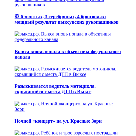
🥋 6 золотых, 3 серебряных, 4 бронзовых:
мощный результат выксунских рукопашников
Выкса вновь попала в объективы федерального
канала
Разыскивается водитель мотоцикла,
скрывшийся с места ДТП в Выксе
Ночной «концерт» на ул. Красные Зори