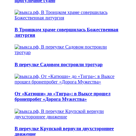
прогулочное судно
В Троицком храме совершилась Божественная
литургия
В переулке Садовом построили тротуар
От «Катюши» до «Тигра»: в Выксе прошел
бронепробег «Дорога Мужества»
В переулке Крупской вернули двухстороннее
движение