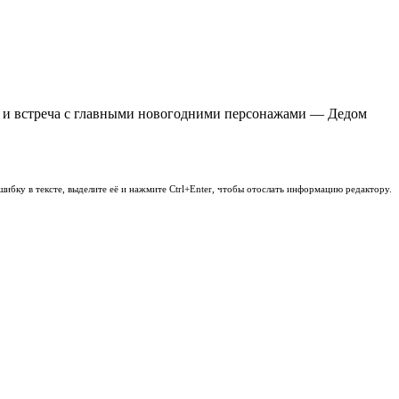
ов и встреча с главными новогодними персонажами — Дедом
шибку в тексте, выделите её и нажмите Ctrl+Enter, чтобы отослать информацию редактору.