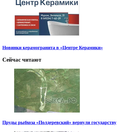
Новинки керамогранита в «Центре Керамики»
Сейчас читают
Пруды рыбхоза «Полдеревский» вернули государству