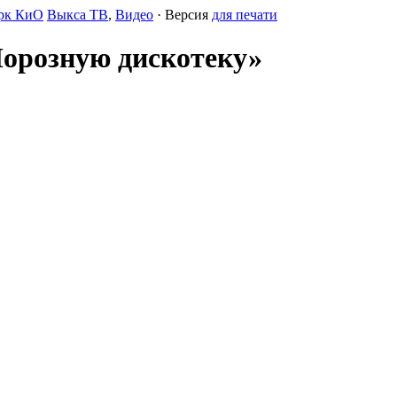
рк КиО
Выкса ТВ
,
Видео
· Версия
для печати
Морозную дискотеку»