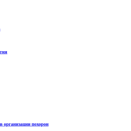
»
ятия
 организации похорон