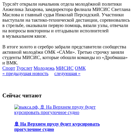
Турслёт открыли начальник отдела молодёжной политики
Анжелика Захарова, замдиректора филиала МИСИС Светлана
Маслова и главный судья Николай Персидский. Участники
выступали на тактико-технической дистанции, соревновались
в стрельбе, оказывали первую помощь, вязали узлы, отвечали
на вопросы викторины и отгадывали исполнителей
в музыкальном квизе.
В итоге золото и серебро забрали представители сообщества
активной молодёжи ОМК «САМи». Третью строчку заняли
студенты МИСИС, которые обошли команды из «Дробмаша»
и ВМК.
Спорт
Турслет
Молодежь
МИСИС
ОМК
« предыдущая новость
следующая »
Сейчас читают
🚢 На Верхнем пруду будет курсировать
прогулочное судно