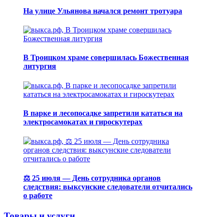
На улице Ульянова начался ремонт тротуара
В Троицком храме совершилась Божественная
литургия
В парке и лесопосадке запретили кататься на
электросамокатах и гироскутерах
⚖️ 25 июля — День сотрудника органов
следствия: выксунские следователи отчитались
о работе
Товары и услуги