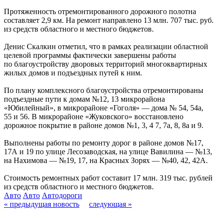
Протяженность отремонтированного дорожного полотна
составляет 2,9 км. На ремонт направлено 13 млн. 707 тыс. руб.
из средств областного и местного бюджетов.
Денис Скалкин отметил, что в рамках реализации областной
целевой программы фактически завершены работы
по благоустройству дворовых территорий многоквартирных
жилых домов и подъездных путей к ним.
По плану комплексного благоустройства отремонтированы
подъездные пути к домам №12, 13 микрорайона
«Юбилейный», в микрорайоне «Гоголя» — дома № 54, 54а,
55 и 56. В микрорайоне «Жуковского» восстановлено
дорожное покрытие в районе домов №1, 3, 4 7, 7а, 8, 8а и 9.
Выполнены работы по ремонту дорог в районе домов №17,
17А и 19 по улице Лесозаводская, на улице Вавилина — №13,
на Нахимова — №19, 17, на Красных Зорях — №40, 42, 42А.
Стоимость ремонтных работ составит 17 млн. 319 тыс. рублей
из средств областного и местного бюджетов.
Авто
Авто
Автодороги
« предыдущая новость
следующая »