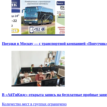
Поездки в Москву — с транспортной компанией «Попутчик
В «АйТиКидс» открыта запись на бесплатные пробные зан
Количество мест в группах ограничено