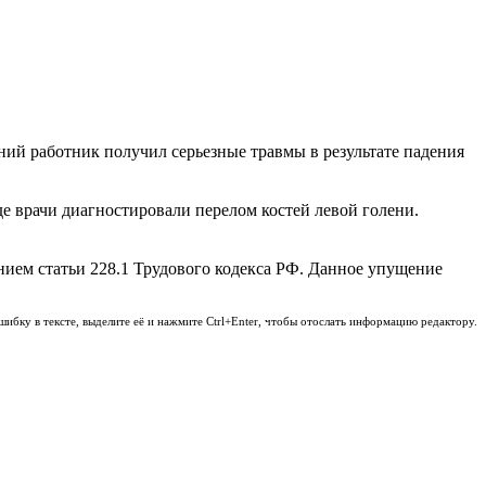
ний работник получил серьезные травмы в результате падения
е врачи диагностировали перелом костей левой голени.
ением статьи 228.1 Трудового кодекса РФ. Данное упущение
шибку в тексте, выделите её и нажмите Ctrl+Enter, чтобы отослать информацию редактору.