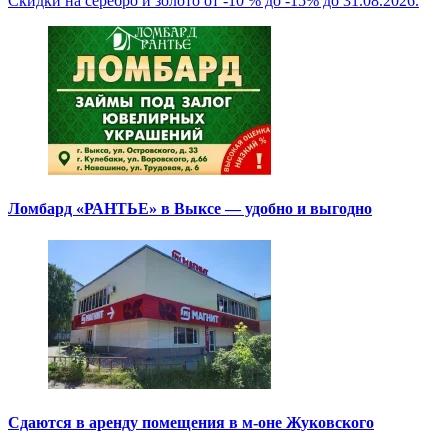
Скидки на серебро и золото от -10 % до -15% до 31.08.2026.
Ломбард «РАНТЬЕ» в Выксе — удобно и выгодно
Сдаются в аренду помещения в м-оне Жуковского