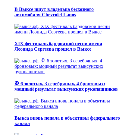
В Выксе ищут владельца бесхозного
автомобиля Chevrolet Lanos
XIX фестиваль бардовской песни имени
Леонида Сергеева прошел в Выксе
🥋 6 золотых, 3 серебряных, 4 бронзовых:
мощный результат выксунских рукопашников
Выкса вновь попала в объективы федерального
канала