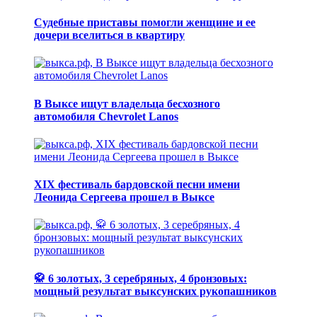
Судебные приставы помогли женщине и ее
дочери вселиться в квартиру
В Выксе ищут владельца бесхозного
автомобиля Chevrolet Lanos
XIX фестиваль бардовской песни имени
Леонида Сергеева прошел в Выксе
🥋 6 золотых, 3 серебряных, 4 бронзовых:
мощный результат выксунских рукопашников