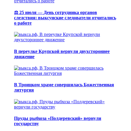
⚖️ 25 июля — День сотрудника органов
следствия: выксунские следователи отчитались
о работе
В переулке Крупской вернули двухстороннее
движение
В Троицком храме совершилась Божественная
литургия
Пруды рыбхоза «Полдеревский» вернули
государству