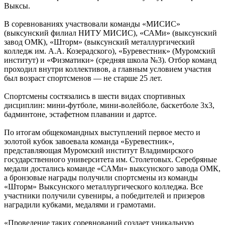
Выксы.
В соревнованиях участвовали команды «МИСИС»
(выксунский филиал НИТУ МИСИС), «САМи» (выксунский
завод ОМК), «Шторм» (выксунский металлургический
колледж им. А.А. Козерадского), «Буревестник» (Муромский
институт) и «Физматики» (средняя школа №3). Отбор команд
проходил внутри коллективов, а главным условием участия
был возраст спортсменов — не старше 25 лет.
Спортсмены состязались в шести видах спортивных
дисциплин: мини-футболе, мини-волейболе, баскетболе 3х3,
бадминтоне, эстафетном плавании и дартсе.
По итогам общекомандных выступлений первое место и
золотой кубок завоевала команда «Буревестник»,
представляющая Муромский институт Владимирского
государственного университета им. Столетовых. Серебряные
медали достались команде «САМи» выксунского завода ОМК,
а бронзовые награды получили спортсмены из команды
«Шторм» Выксунского металлургического колледжа. Все
участники получили сувениры, а победителей и призеров
наградили кубками, медалями и грамотами.
«Проведение таких соревнований создает уникальную