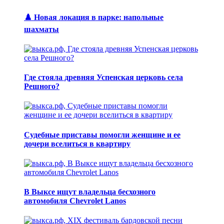
♟️ Новая локация в парке: напольные
шахматы
Где стояла древняя Успенская церковь села
Решного?
Судебные приставы помогли женщине и ее
дочери вселиться в квартиру
В Выксе ищут владельца бесхозного
автомобиля Chevrolet Lanos