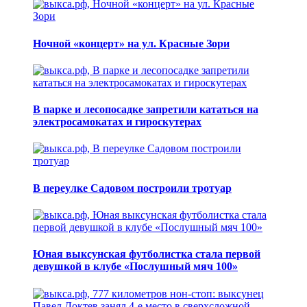
Ночной «концерт» на ул. Красные Зори
В парке и лесопосадке запретили кататься на
электросамокатах и гироскутерах
В переулке Садовом построили тротуар
Юная выксунская футболистка стала первой
девушкой в клубе «Послушный мяч 100»