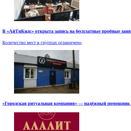
В «АйТиКидс» открыта запись на бесплатные пробные зан
Количество мест в группах ограничено
«Городская ритуальная компания» — надёжный помощник в