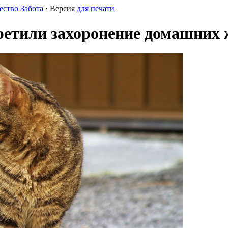
ество
Забота
· Версия
для печати
претили захоронение домашних