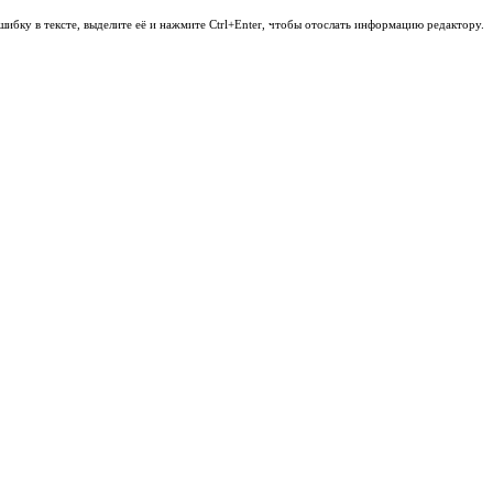
шибку в тексте, выделите её и нажмите Ctrl+Enter, чтобы отослать информацию редактору.