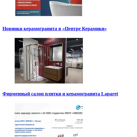
Новинки керамогранита в «Центре Керамики»
Фирменный салон плитки и керамогранита Laparet