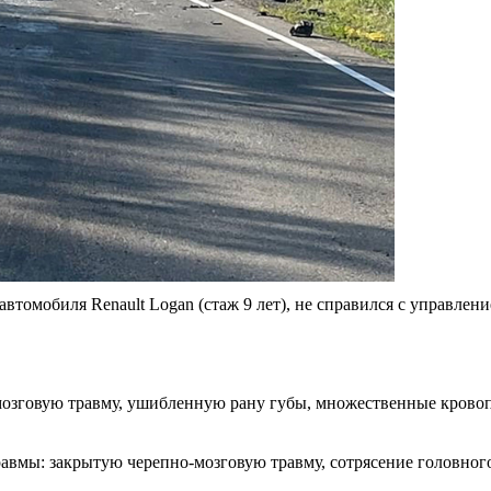
автомобиля Renault Logan (стаж 9 лет), не справился с управлен
о-мозговую травму, ушибленную рану губы, множественные крово
 травмы: закрытую черепно-мозговую травму, сотрясение головног